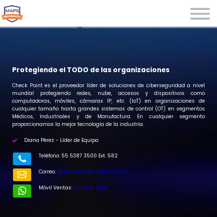
Microcredenciales
Seminarios
Webinars
Iniciar sesión
Protegiendo el TODO de las organizaciones
Registrarse
Check Point es el proveedor líder de soluciones de ciberseguridad a nivel
mundial protegiendo redes, nube, accesos y dispositivos como
computadoras, móviles, cámaras IP, etc. (IoT) en organizaciones de
cualquier tamaño hasta grandes sistemas de control (OT) en segmentos
Médicos, Industriales y de Manufactura. En cualquier segmento
proporcionamos la mejor tecnología de la industria.
Diana Pérez - Líder de Equipo
r
Teléfono: 55 5387 3500 Ext. 582
Correo:
diana.perez@maps.com.mx
Móvil Ventas:
55 3332 2415