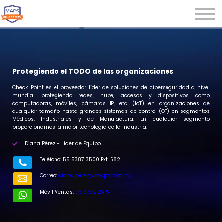
Microcredenciales
Seminarios
Webinars
Iniciar sesión
Protegiendo el TODO de las organizaciones
Registrarse
Check Point es el proveedor líder de soluciones de ciberseguridad a nivel
mundial protegiendo redes, nube, accesos y dispositivos como
computadoras, móviles, cámaras IP, etc. (IoT) en organizaciones de
cualquier tamaño hasta grandes sistemas de control (OT) en segmentos
Médicos, Industriales y de Manufactura. En cualquier segmento
proporcionamos la mejor tecnología de la industria.
Diana Pérez - Líder de Equipo
r
Teléfono: 55 5387 3500 Ext. 582
Correo:
diana.perez@maps.com.mx
Móvil Ventas:
55 3332 2415