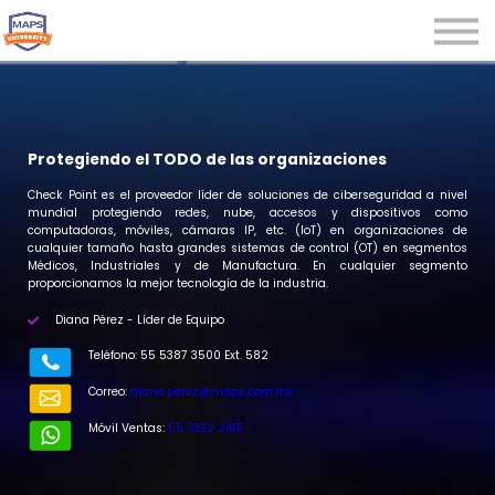
Microcredenciales
Seminarios
Webinars
Iniciar sesión
Protegiendo el TODO de las organizaciones
Registrarse
Check Point es el proveedor líder de soluciones de ciberseguridad a nivel
mundial protegiendo redes, nube, accesos y dispositivos como
computadoras, móviles, cámaras IP, etc. (IoT) en organizaciones de
cualquier tamaño hasta grandes sistemas de control (OT) en segmentos
Médicos, Industriales y de Manufactura. En cualquier segmento
proporcionamos la mejor tecnología de la industria.
Diana Pérez - Líder de Equipo
r
Teléfono: 55 5387 3500 Ext. 582
Correo:
diana.perez@maps.com.mx
Móvil Ventas:
55 3332 2415