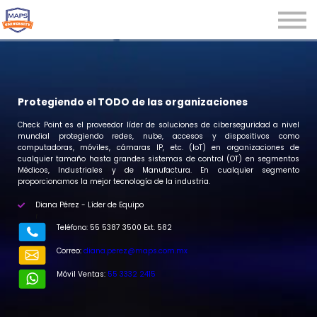
Microcredenciales
Seminarios
Webinars
Iniciar sesión
Protegiendo el TODO de las organizaciones
Registrarse
Check Point es el proveedor líder de soluciones de ciberseguridad a nivel
mundial protegiendo redes, nube, accesos y dispositivos como
computadoras, móviles, cámaras IP, etc. (IoT) en organizaciones de
cualquier tamaño hasta grandes sistemas de control (OT) en segmentos
Médicos, Industriales y de Manufactura. En cualquier segmento
proporcionamos la mejor tecnología de la industria.
Diana Pérez - Líder de Equipo
r
Teléfono: 55 5387 3500 Ext. 582
Correo:
diana.perez@maps.com.mx
Móvil Ventas:
55 3332 2415