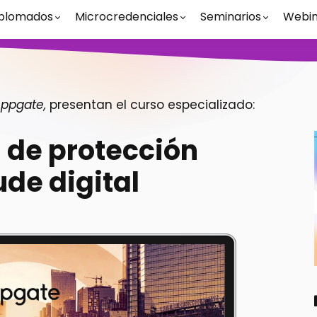
plomados
Microcredenciales
Seminarios
Webin
Appgate
,
presentan el curso especializado:
 de protección
ude digital