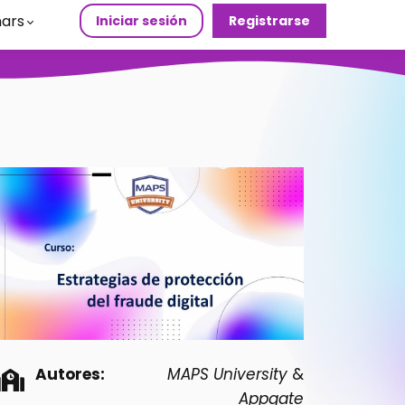
ars
Iniciar sesión
Registrarse
Autores:
MAPS University
&
Appgate