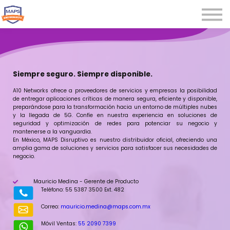
Microcredenciales
Seminarios
Webinars
Iniciar sesión
Siempre seguro. Siempre disponible.
Registrarse
A10 Networks ofrece a proveedores de servicios y empresas la posibilidad
de entregar aplicaciones críticas de manera segura, eficiente y disponible,
preparándose para la transformación hacia un entorno de múltiples nubes
y la llegada de 5G. Confíe en nuestra experiencia en soluciones de
seguridad y optimización de redes para potenciar su negocio y
mantenerse a la vanguardia.
En México, MAPS Disruptivo es nuestro distribuidor oficial, ofreciendo una
amplia gama de soluciones y servicios para satisfacer sus necesidades de
negocio.
Mauricio Medina - Gerente de Producto
Teléfono: 55 5387 3500 Ext. 482
Correo:
mauricio.medina@maps.com.mx
Móvil Ventas:
55 2090 7399