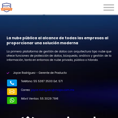
Microcredenciales
Seminarios
Webinars
Iniciar sesión
La nube pública al alcance de todas las empresas al
proporcionar una solución moderna
Registrarse
La primera plataforma de gestión de datos con arquitectura tipo nube que
ofrece funciones de protección de datos, búsqueda, análisis y gestión de la
información, tanto en entornos de nube privada, pública o híbrida.
Joyce Rodríguez - Gerente de Producto
r
Teléfono: 55 5387 3500 Ext. 571
Correo:
joyce.rodriguez@maps.com.mx
Móvil Ventas: 55 3029 7841