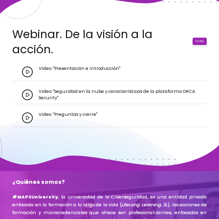
Webinar. De la visión a la
Gratis
acción.
Video: "Presentación e introducción"
Video: "Seguridad en la nube y características de la plataforma ORCA
Security"
Video: "Preguntas y cierre"
¿Quiénes somos?
#MAPSUniversity
, la Universidad de la Ciberseguridad, es una
entidad privada
enfocada en la formación a lo largo de la vida (
LifeLong Learning, 3L
), las acciones de
formación y microcredenciales que ofrece son profesionalizantes, enfocadas en