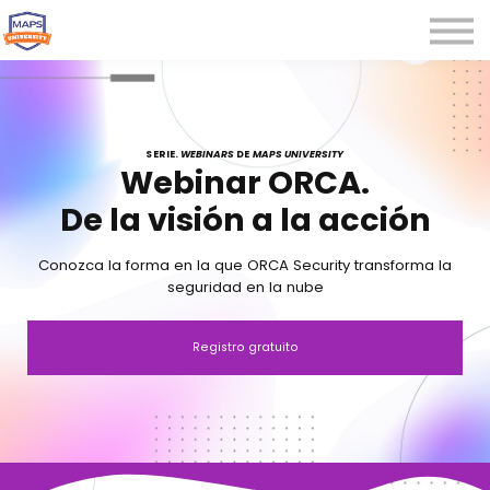
Microcredenciales
Seminarios
Webinars
Iniciar sesión
SERIE.
WEBINARS
DE
MAPS UNIVERSITY
Webinar ORCA.
Registrarse
De la visión a la acción
Conozca la forma en la que ORCA Security transforma la
seguridad en la nube
Registro gratuito