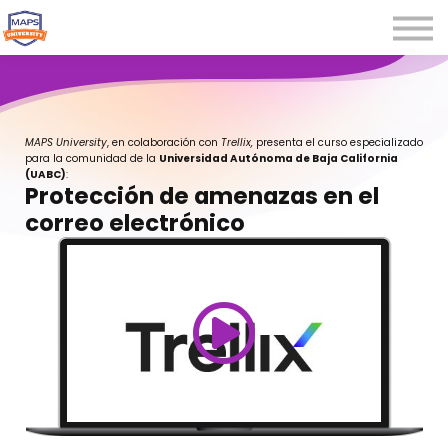
Microcredenciales
Seminarios
Webinars
Iniciar sesión
MAPS University
, en colaboración con
Trellix,
presenta el curso especializado
para la comunidad de la
Universidad Autónoma de Baja California
Registrarse
(UABC)
:
Protección de amenazas en el
correo electrónico