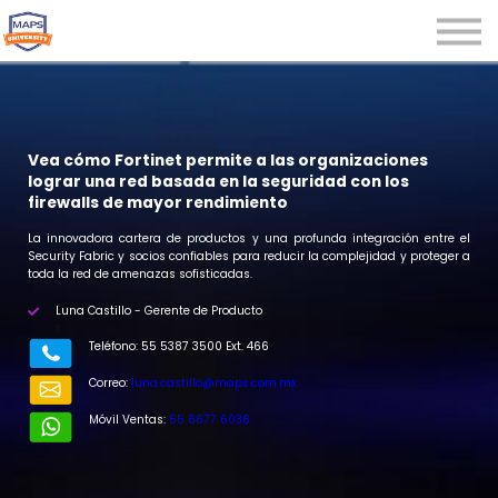
Microcredenciales
Seminarios
Webinars
Iniciar sesión
Vea cómo Fortinet permite a las organizaciones
lograr una red basada en la seguridad con los
Registrarse
firewalls de mayor rendimiento
La innovadora cartera de productos y una profunda integración entre el
Security Fabric y socios confiables para reducir la complejidad y proteger a
toda la red de amenazas sofisticadas.
Luna Castillo - Gerente de Producto
r
Teléfono: 55 5387 3500 Ext. 466
Correo:
luna.castillo@maps.com.mx
Móvil Ventas:
55 6677 6036