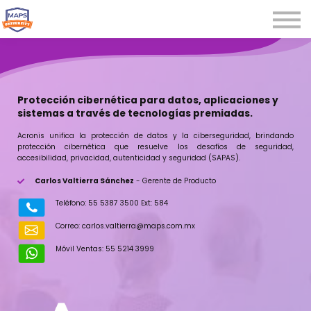
Microcredenciales
Seminarios
Webinars
Iniciar sesión
Protección cibernética para datos, aplicaciones y
sistemas a través de tecnologías premiadas.
Registrarse
Acronis unifica la protección de datos y la ciberseguridad, brindando
protección cibernética que resuelve los desafíos de seguridad,
accesibilidad, privacidad, autenticidad y seguridad (SAPAS).
Carlos Valtierra Sánchez
- Gerente de Producto
Teléfono: 55 5387 3500 Ext: 584
Correo: carlos.valtierra@maps.com.mx
Móvil Ventas:
55 5214 3999